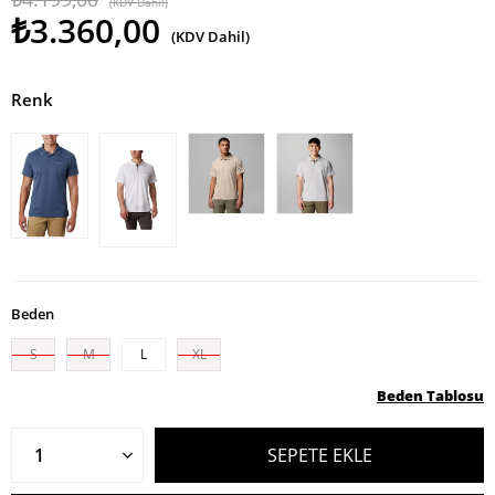
(KDV Dahil)
₺3.360,00
(KDV Dahil)
Renk
Beden
S
M
L
XL
Beden Tablosu