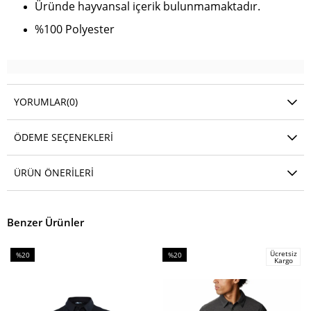
Üründe hayvansal içerik bulunmamaktadır.
%100 Polyester
YORUMLAR
(0)
ÖDEME SEÇENEKLERI
ÜRÜN ÖNERILERI
Benzer Ürünler
Ücretsiz
%20
%20
Kargo
İndirim
İndirim
%20İndirim
%20İndirim