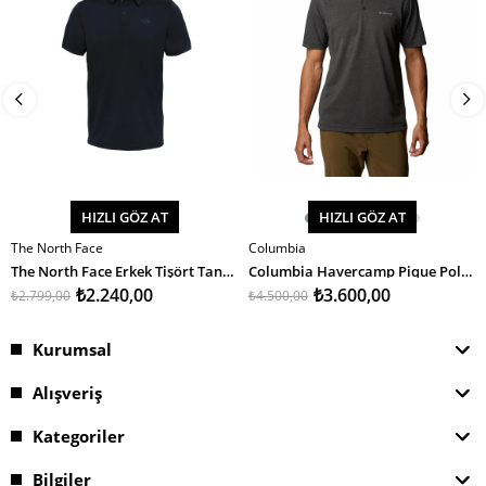
HIZLI GÖZ AT
HIZLI GÖZ AT
The North Face
Columbia
SEPETE EKLE
SEPETE EKLE
The North Face Erkek Tişört Tanken Polo - Eu
Columbia Havercamp Pique Polo Erkek T-Shirt
₺2.240,00
₺3.600,00
₺2.799,00
₺4.500,00
Kurumsal
Alışveriş
Kategoriler
Bilgiler