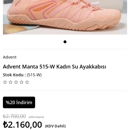
Advent
Advent Manta 515-W Kadın Su Ayakkabısı
Stok Kodu
(515-W)
%
20
İndirim
₺2.700,00
(KDV Dahil)
₺2.160,00
(KDV Dahil)