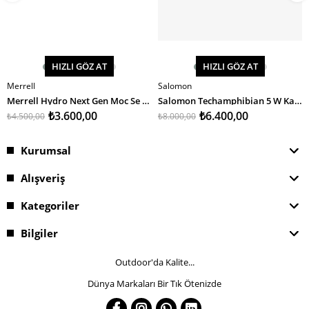
HIZLI GÖZ AT
HIZLI GÖZ AT
Merrell
Salomon
SEPETE EKLE
SEPETE EKLE
Merrell Hydro Next Gen Moc Se Kadın Su Ayakkabısı
Salomon Techamphibian 5 W Kadın Su Ayakkabısı
₺3.600,00
₺6.400,00
₺4.500,00
₺8.000,00
Kurumsal
Alışveriş
Kategoriler
Bilgiler
Outdoor'da Kalite...
Dünya Markaları Bir Tık Ötenizde