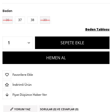
Beden
36
37
38
39
Beden Tablosu
Favorilere Ekle
İndirimli Ürün
Fiyat Düşünce Haber Ver
YORUM YAZ
SORULAR (0) VE CEVAPLAR (0)