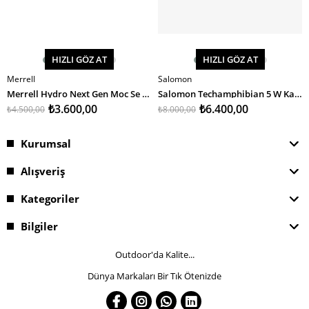
HIZLI GÖZ AT
HIZLI GÖZ AT
Merrell
Salomon
SEPETE EKLE
SEPETE EKLE
Merrell Hydro Next Gen Moc Se Kadın Su Ayakkabısı
Salomon Techamphibian 5 W Kadın Su Ayakkabısı
₺3.600,00
₺6.400,00
₺4.500,00
₺8.000,00
Kurumsal
Alışveriş
Kategoriler
Bilgiler
Outdoor'da Kalite...
Dünya Markaları Bir Tık Ötenizde