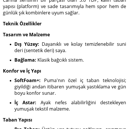
Carina serisinin bir parçası olan 3.0 TDP, kalın taban
yapısı (platform) ve sade tasarımıyla hem spor hem de
günlük şık kombinlere uyum sağlar.
Teknik Özellikler
Tasarım ve Malzeme
Dış Yüzey:
Dayanıklı ve kolay temizlenebilir suni
deri (sentetik deri) saya.
Bağlama:
Klasik bağcıklı sistem.
Konfor ve İç Yapı
SoftFoam+:
Puma'nın özel iç taban teknolojisi;
giyildiği andan itibaren yumuşak yastıklama ve gün
boyu konfor sunar.
İç Astar:
Ayak nefes alabilirliğini destekleyen
yumuşak tekstil malzeme.
Taban Yapısı