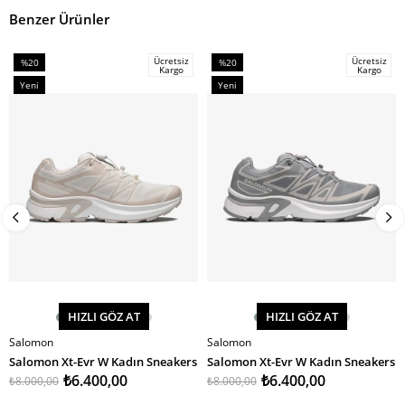
Benzer Ürünler
Ücretsiz
Ücretsiz
%20
%20
Kargo
Kargo
İndirim
İndirim
Yeni
Yeni
%20İndirim
%20İndirim
Ürün
Ürün
HIZLI GÖZ AT
HIZLI GÖZ AT
Salomon
Salomon
SEPETE EKLE
SEPETE EKLE
Salomon Xt-Evr W Kadın Sneakers
Salomon Xt-Evr W Kadın Sneakers
₺6.400,00
₺6.400,00
₺8.000,00
₺8.000,00