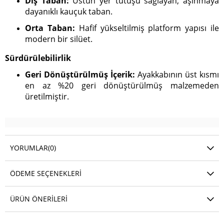
Dış Taban:
Üstün yer tutuşu sağlayan, aşınmaya
dayanıklı kauçuk taban.
Orta Taban:
Hafif yükseltilmiş platform yapısı ile
modern bir silüet.
Sürdürülebilirlik
Geri Dönüştürülmüş İçerik:
Ayakkabının üst kısmı
en az %20 geri dönüştürülmüş malzemeden
üretilmiştir.
YORUMLAR
(0)
ÖDEME SEÇENEKLERI
ÜRÜN ÖNERILERI