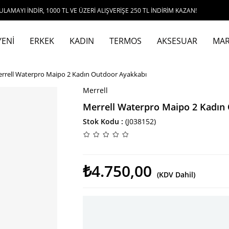
DİR, 1000 TL VE ÜZERİ ALIŞVERİŞE 250 TL İNDİRİM KAZAN!
YENİ
ERKEK
KADIN
TERMOS
AKSESUAR
MAR
rrell Waterpro Maipo 2 Kadın Outdoor Ayakkabı
Merrell
Merrell Waterpro Maipo 2 Kadın
Stok Kodu
(J038152)
₺4.750,00
(KDV Dahil)