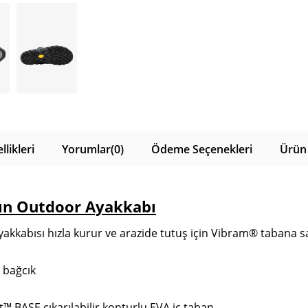
likleri
Yorumlar
(0)
Ödeme Seçenekleri
Ürün 
ın Outdoor Ayakkabı
akkabısı hızla kurur ve arazide tutuş için Vibram® tabana sa
 bağcık
™ BASE çıkarılabilir konturlu EVA iç taban