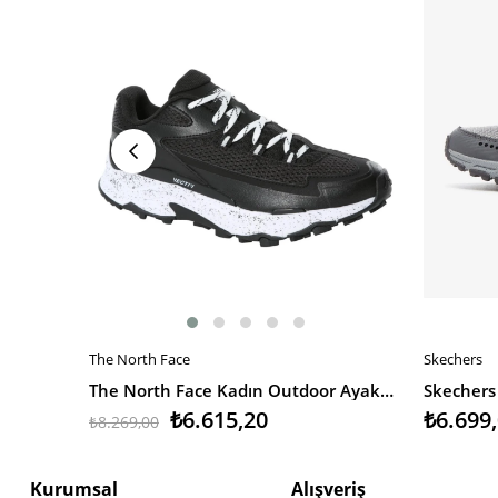
The North Face
Skechers
SEPETE EKLE
SEPETE 
The North Face Kadın Outdoor Ayakkabı Vectiv Taraval
₺6.615,20
₺6.699
₺8.269,00
Kurumsal
Alışveriş