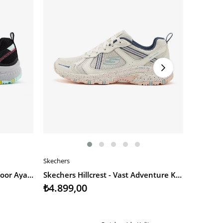
Skechers
Salomon
SEPETE EKLE
SEPETE
Skechers Hillcrest Kadın Outdoor Ayakkabı
Skechers Hillcrest - Vast Adventure Kadın Outdoor Ayakkabı
₺4.899,00
₺7.500,0