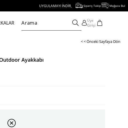
UYGULAMAYI İNDİR, 1000 TL VE ÜZERİ ALIŞVERİŞE 250 TL İNDİRİ
Sipariş Takip
Mağaza Bul
Üye
KALAR
Girişi
< < Önceki Sayfaya Dön
 Outdoor Ayakkabı