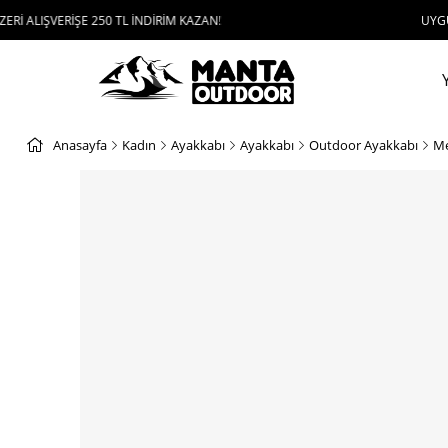
ERİŞE 250 TL İNDİRİM KAZAN!
UYGULAMAYI İN
Anasayfa
Kadın
Ayakkabı
Ayakkabı
Outdoor Ayakkabı
Me