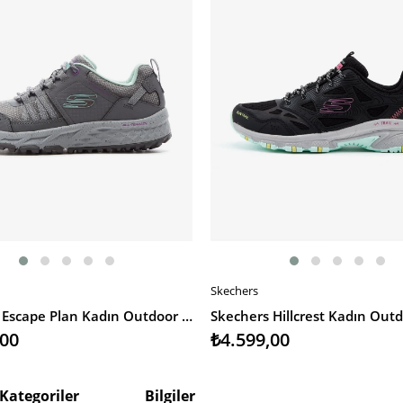
Skechers
EKLE
SEPETE EKLE
Skechers Escape Plan Kadın Outdoor Ayakkabı
,00
₺4.599,00
Kategoriler
Bilgiler