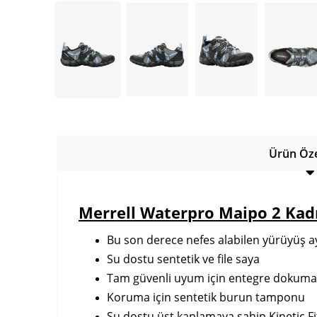
Ürün Özel
Merrell Waterpro Maipo 2 Kad
Bu son derece nefes alabilen yürüyüş ay
Su dostu sentetik ve file saya
Tam güvenli uyum için entegre dokuma
Koruma için sentetik burun tamponu
Su dostu üst kaplamaya sahip Kinetic Fit