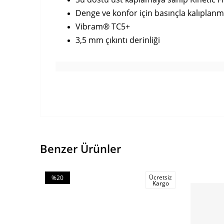
Denge ve konfor için basınçla kalıplanm
Vibram® TC5+
3,5 mm çıkıntı derinliği
Benzer Ürünler
Ücretsiz
%20
Kargo
İndirim
%20İndirim