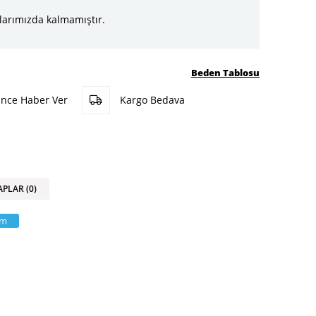
larımızda kalmamıştır.
Beden Tablosu
ünce Haber Ver
Kargo Bedava
APLAR (0)
am